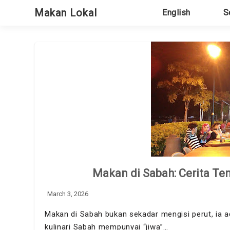
Skip
Makan Lokal
English
S
to
content
Makan di Sabah: Cerita T
March 3, 2026
Makan di Sabah bukan sekadar mengisi perut, ia a
kulinari Sabah mempunyai “jiwa”…