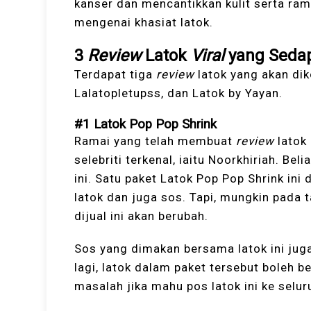
kanser dan mencantikkan kulit serta ra
mengenai khasiat latok.
3
Review
Latok
Viral
yang Seda
Terdapat tiga
review
latok yang akan di
Lalatopletupss, dan Latok by Yayan.
#1 Latok Pop Pop Shrink
Ramai yang telah membuat
review
latok
selebriti terkenal, iaitu Noorkhiriah. Be
ini. Satu paket Latok Pop Pop Shrink in
latok dan juga sos. Tapi, mungkin pada t
dijual ini akan berubah.
Sos yang dimakan bersama latok ini jug
lagi, latok dalam paket tersebut boleh b
masalah jika mahu pos latok ini ke selur