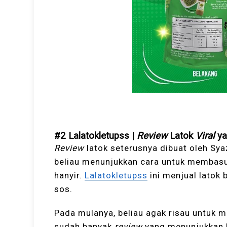
#2 Lalatokletupss |
Review
Latok
Viral
y
Review
latok seterusnya dibuat oleh Sy
beliau menunjukkan cara untuk membas
hanyir.
Lalatokletupss
ini menjual latok
sos.
Pada mulanya, beliau agak risau untuk m
sudah banyak
review
yang menunjukkan 