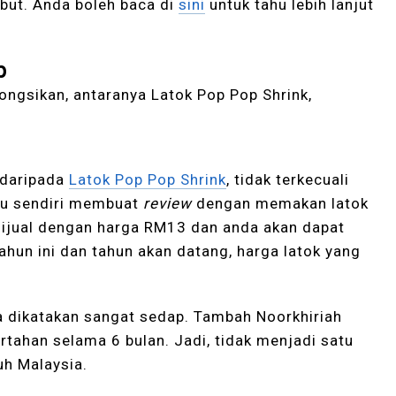
mbut. Anda boleh baca di
sini
untuk tahu lebih lanjut
p
kongsikan, antaranya Latok Pop Pop Shrink,
 daripada
Latok Pop Pop Shrink
, tidak terkecuali
liau sendiri membuat
review
dengan memakan latok
i dijual dengan harga RM13 dan anda akan dapat
ahun ini dan tahun akan datang, harga latok yang
a dikatakan sangat sedap. Tambah Noorkhiriah
ertahan selama 6 bulan. Jadi, tidak menjadi satu
uh Malaysia.