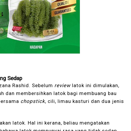
ang Sedap
azana Rashid. Sebelum
review
latok ini dimulakan,
uh dan membersihkan latok bagi membuang bau
 bersama
chopstick
, cili, limau kasturi dan dua jenis
akan latok. Hal ini kerana, beliau mengatakan
bahawa latok mempunyai rasa yang tidak sedap