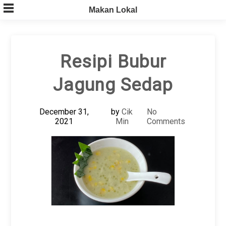
Skip
Makan Lokal
to
content
Resipi Bubur
Jagung Sedap
December 31,
by
Cik
No
2021
Min
Comments